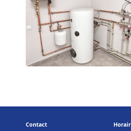
Contact
Horair