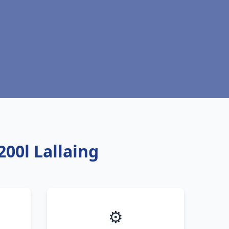
00l Lallaing
⚙️