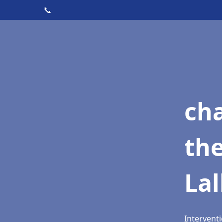
📞
ch
th
Lal
Interventi