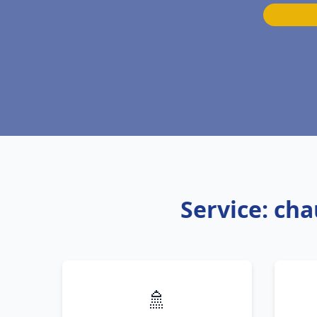
Service: ch
🚿