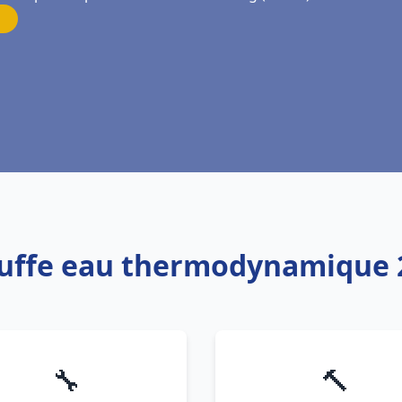
auffe eau thermodynamique 2
🔧
🔨