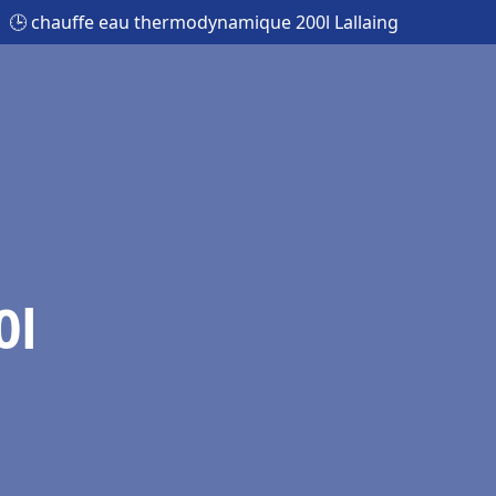
🕒 chauffe eau thermodynamique 200l Lallaing
0l