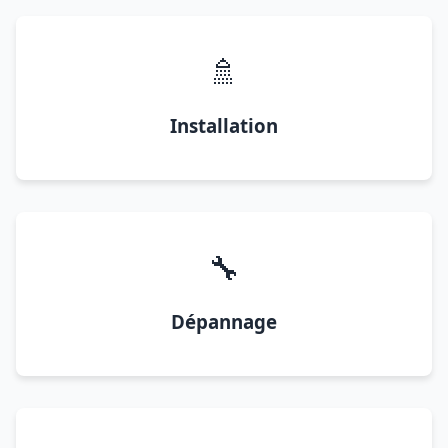
🚿
Installation
🔧
Dépannage