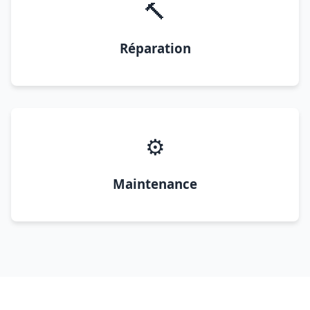
🔨
Réparation
⚙️
Maintenance