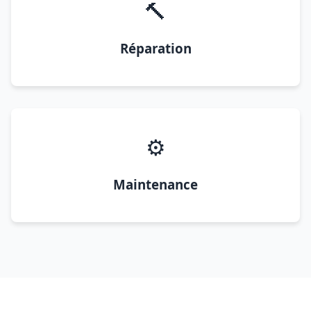
🔨
Réparation
⚙️
Maintenance