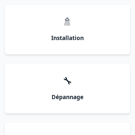
🚿
Installation
🔧
Dépannage