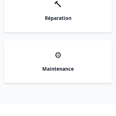
🔨
Réparation
⚙️
Maintenance