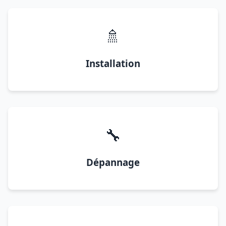
🚿
Installation
🔧
Dépannage