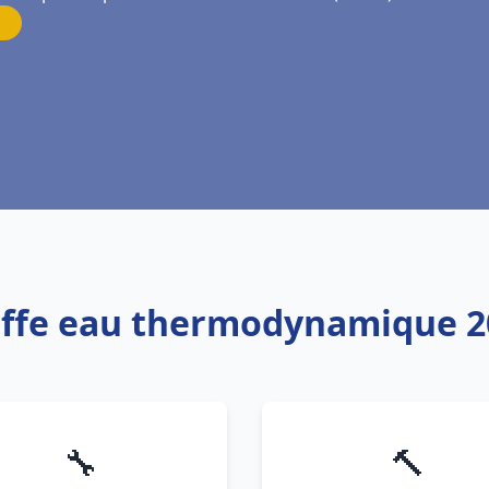
uffe eau thermodynamique 2
🔧
🔨