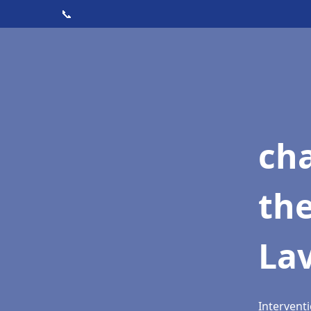
📞
ch
th
La
Interventi