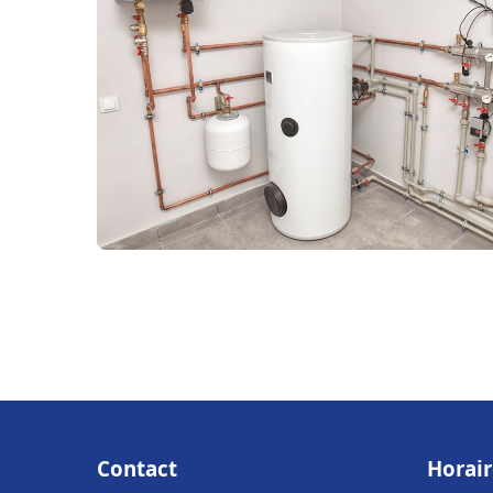
Contact
Horair