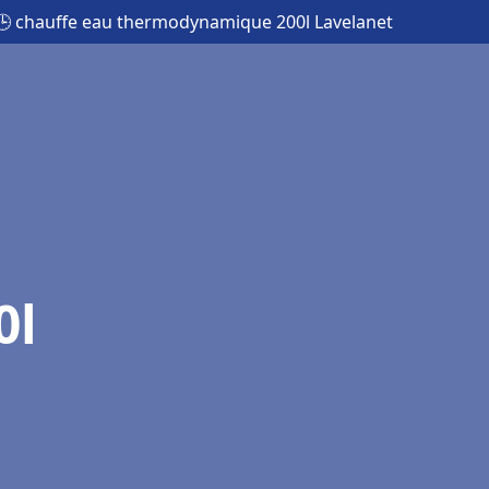
🕒 chauffe eau thermodynamique 200l Lavelanet
0l