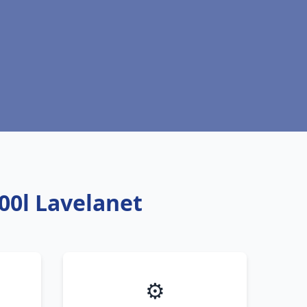
00l Lavelanet
⚙️