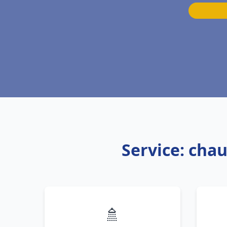
Service: cha
🚿