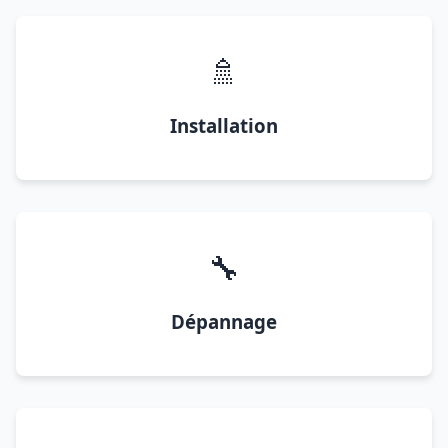
🚿
Installation
🔧
Dépannage