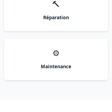
🔨
Réparation
⚙️
Maintenance