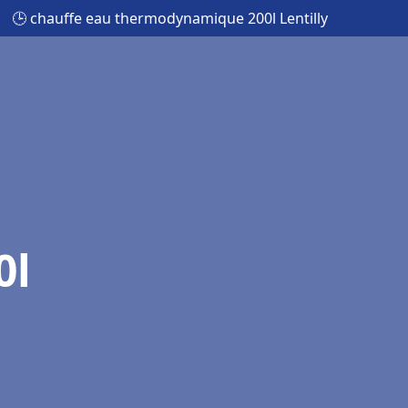
🕒 chauffe eau thermodynamique 200l Lentilly
0l