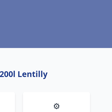
00l Lentilly
⚙️