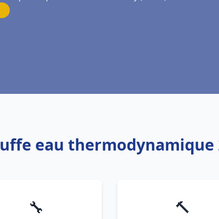
auffe eau thermodynamique 2
🔧
🔨