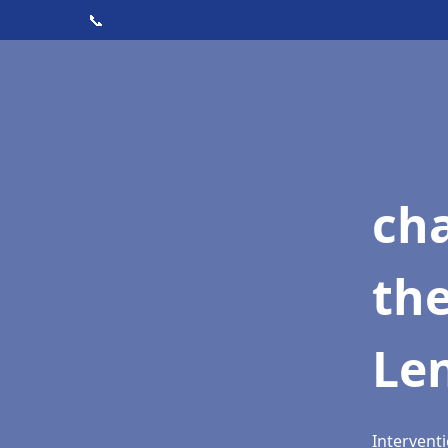
📞
ch
th
Len
Interventi