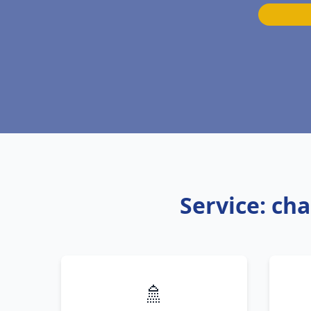
Service: ch
🚿