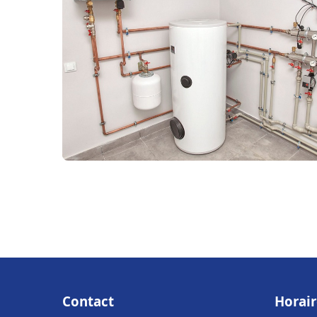
Contact
Horair