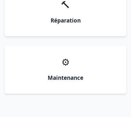
🔨
Réparation
⚙️
Maintenance