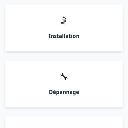
🚿
Installation
🔧
Dépannage