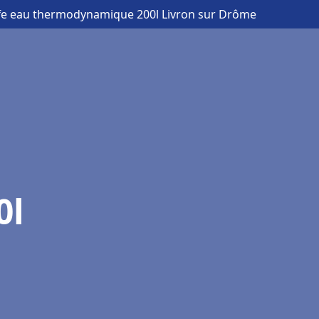
fe eau thermodynamique 200l Livron sur Drôme
0l