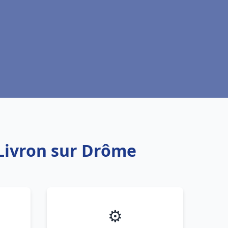
Livron sur Drôme
⚙️