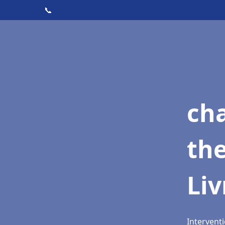
📞
ch
th
Li
Intervent