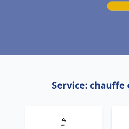
Service: chauff
🚿