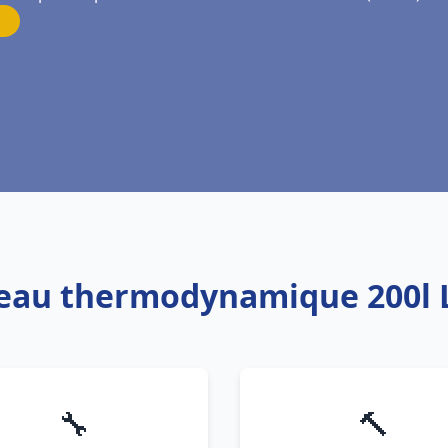
e eau thermodynamique 200l 
🔧
🔨