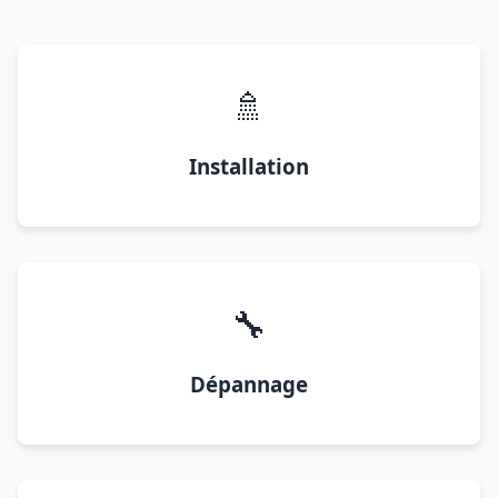
🚿
Installation
🔧
Dépannage