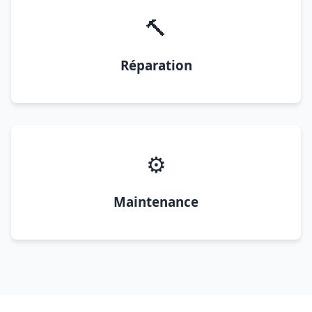
🔨
Réparation
⚙️
Maintenance