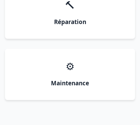
🔨
Réparation
⚙️
Maintenance