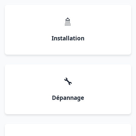
🚿
Installation
🔧
Dépannage