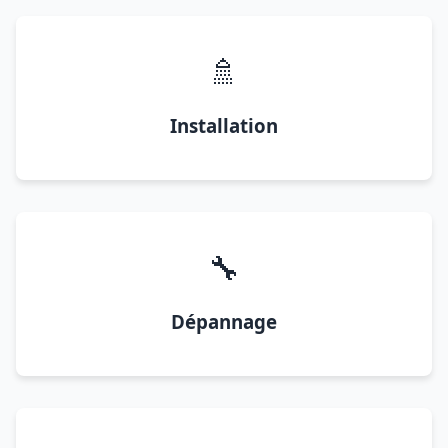
🚿
Installation
🔧
Dépannage