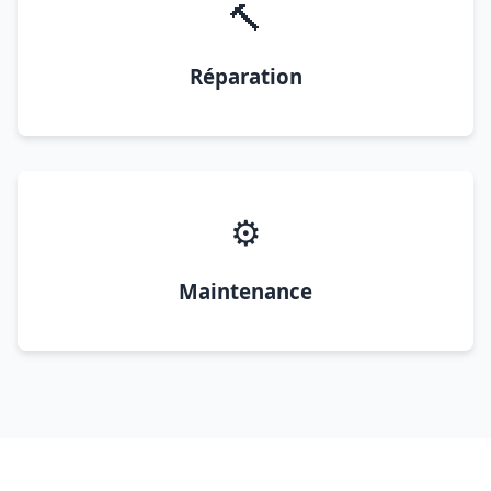
🔨
Réparation
⚙️
Maintenance