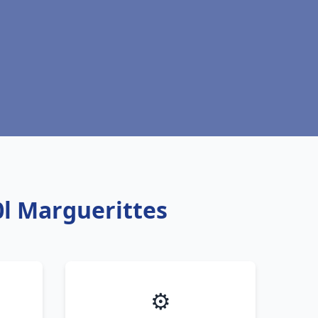
l Marguerittes
⚙️