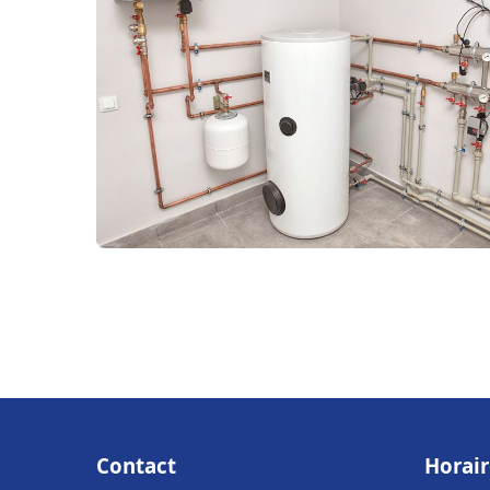
Contact
Horair