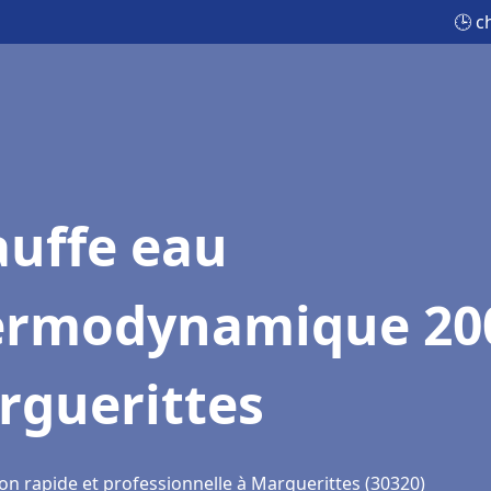
🕒 c
auffe eau
ermodynamique 20
rguerittes
ion rapide et professionnelle à Marguerittes (30320)