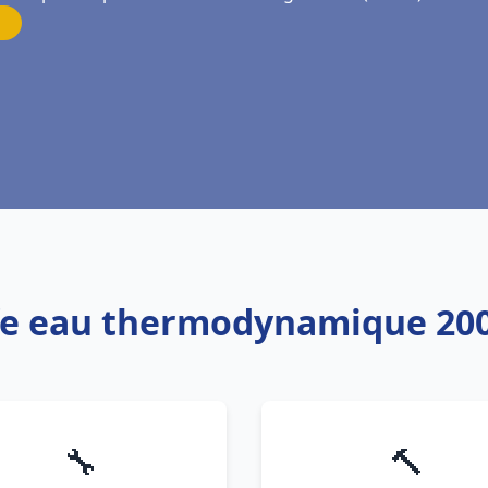
ffe eau thermodynamique 200
🔧
🔨