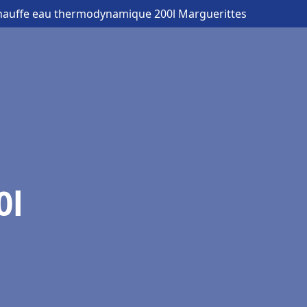
hauffe eau thermodynamique 200l Marguerittes
0l