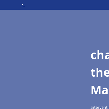
📞
ch
th
Ma
Intervent