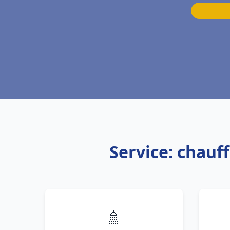
Service: chau
🚿