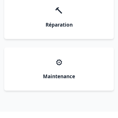
🔨
Réparation
⚙️
Maintenance