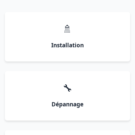
🚿
Installation
🔧
Dépannage