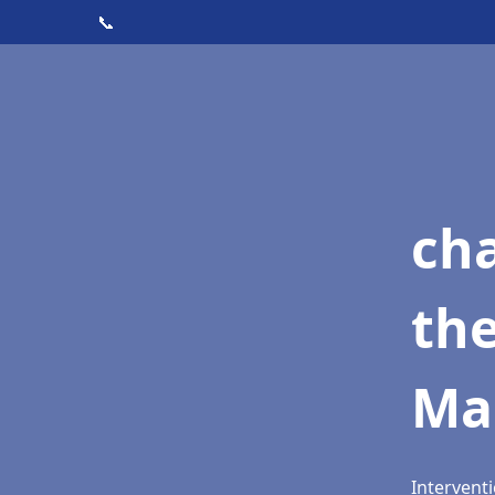
📞
ch
th
Ma
Interventi