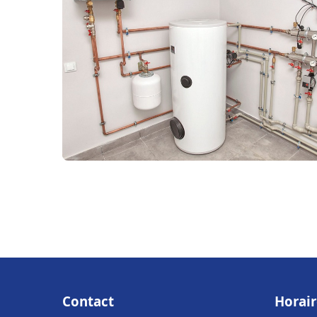
Contact
Horair