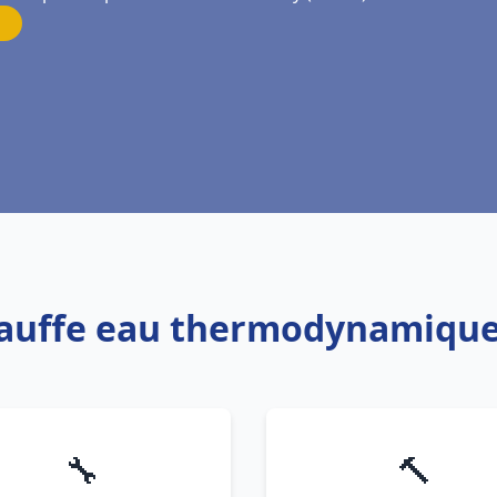
hauffe eau thermodynamique
🔧
🔨