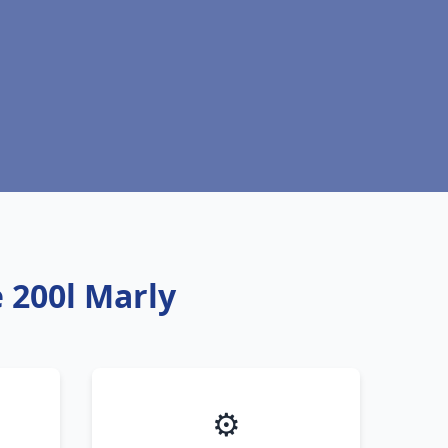
 200l Marly
⚙️