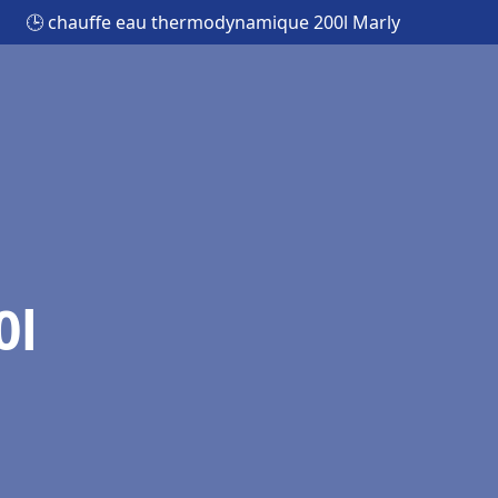
🕒 chauffe eau thermodynamique 200l Marly
0l