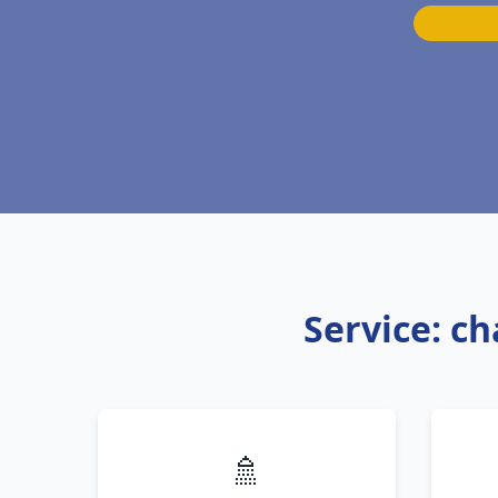
Service: c
🚿