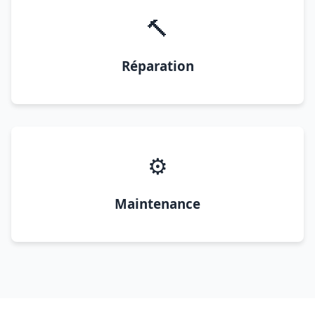
🔨
Réparation
⚙️
Maintenance