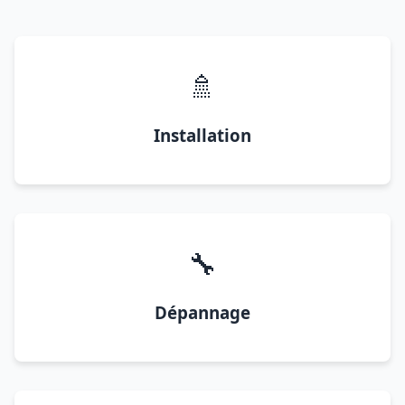
🚿
Installation
🔧
Dépannage