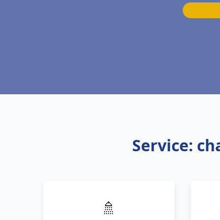
Service: c
🚿