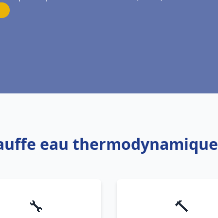
hauffe eau thermodynamique
🔧
🔨