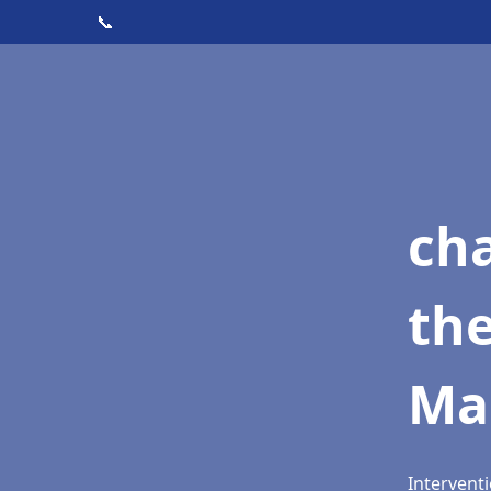
📞
ch
th
Ma
Intervent