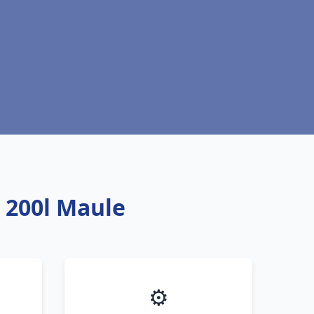
 200l Maule
⚙️