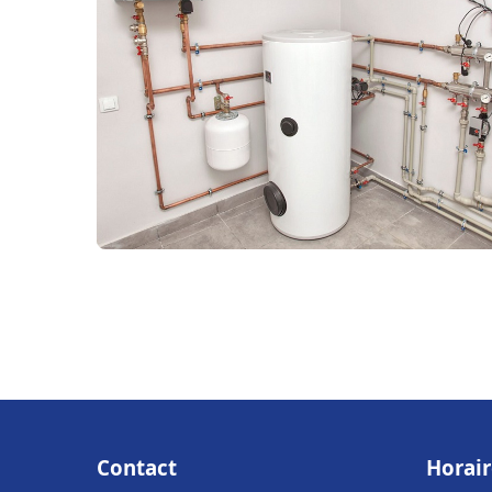
Contact
Horair