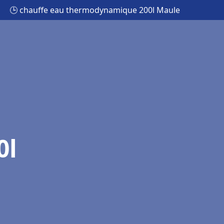
🕒 chauffe eau thermodynamique 200l Maule
0l