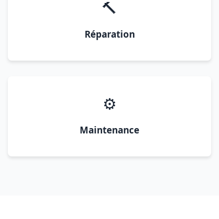
🔨
Réparation
⚙️
Maintenance