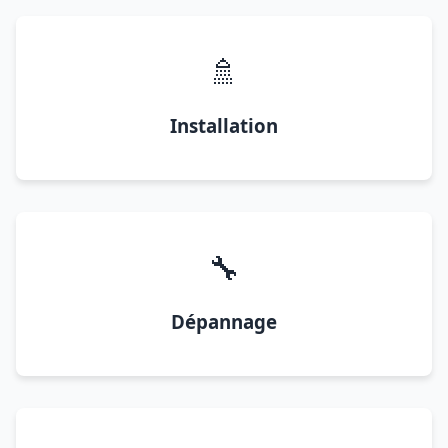
🚿
Installation
🔧
Dépannage