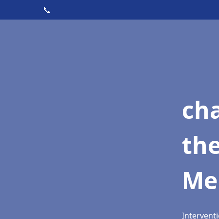
📞
ch
th
Me
Intervent