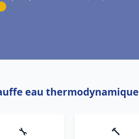
hauffe eau thermodynamique
🔧
🔨