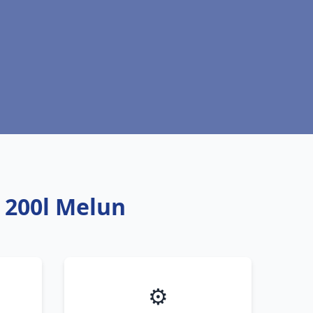
 200l Melun
⚙️