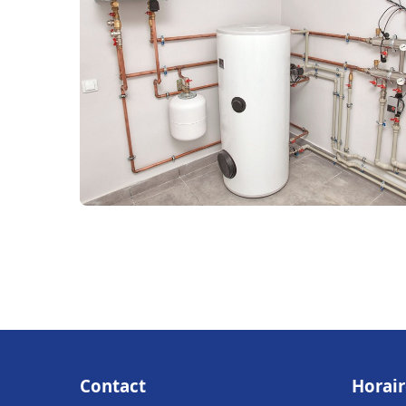
Contact
Horair