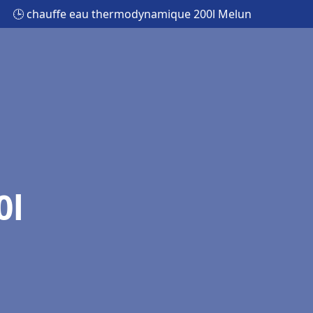
🕒 chauffe eau thermodynamique 200l Melun
0l