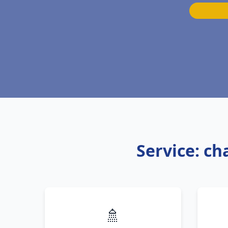
Service: c
🚿