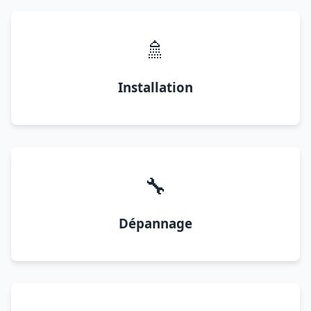
🚿
Installation
🔧
Dépannage