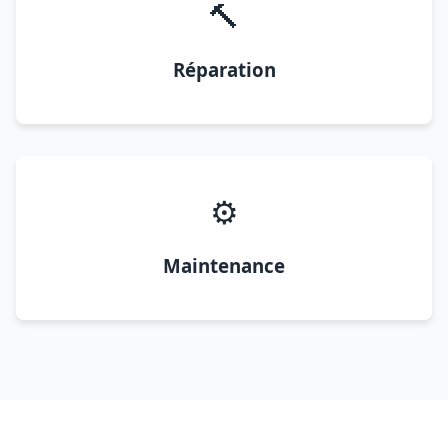
🔨
Réparation
⚙️
Maintenance