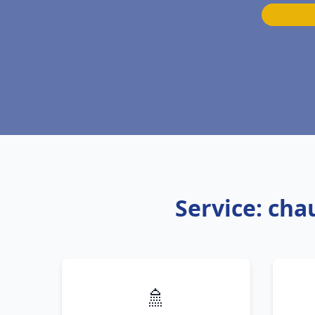
Service: ch
🚿