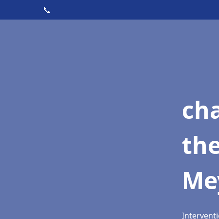
📞
ch
th
Me
Interventi