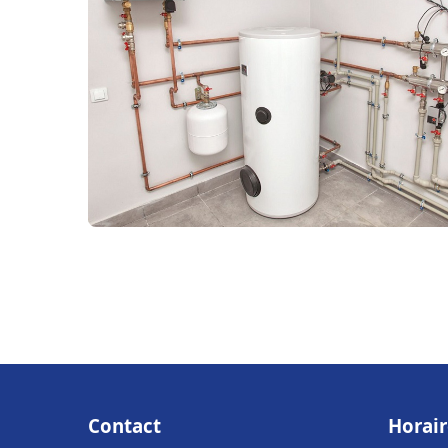
Contact
Horair