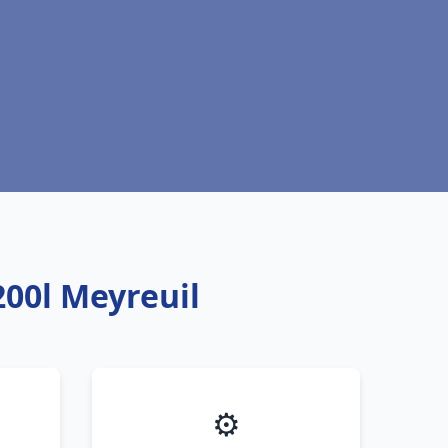
00l Meyreuil
⚙️