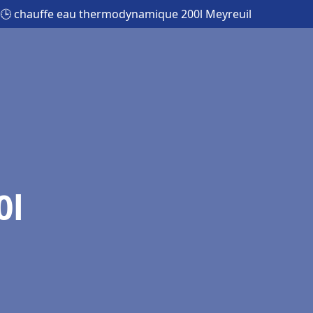
🕒 chauffe eau thermodynamique 200l Meyreuil
0l