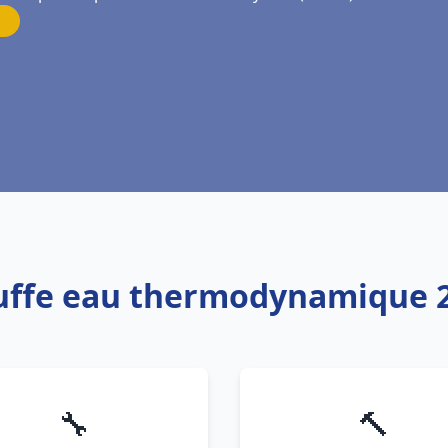
auffe eau thermodynamique 2
🔧
🔨