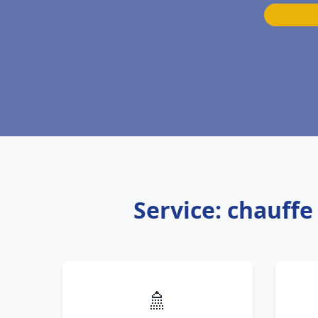
Service: chauff
🚿