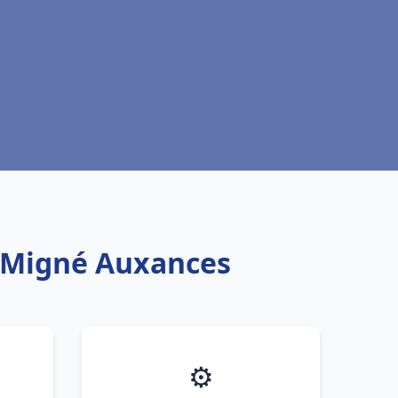
l Migné Auxances
⚙️