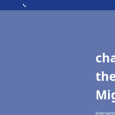
📞
ch
th
Mi
Intervent