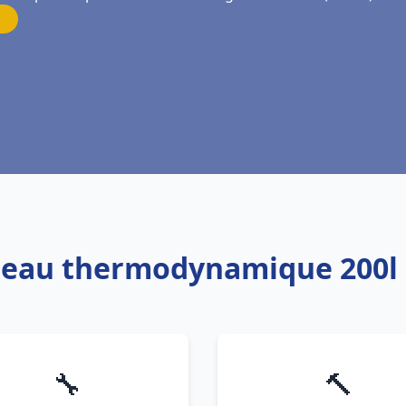
e eau thermodynamique 200
🔧
🔨