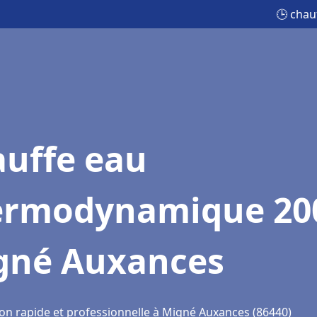
🕒 cha
auffe eau
ermodynamique 20
gné Auxances
ion rapide et professionnelle à Migné Auxances (86440)