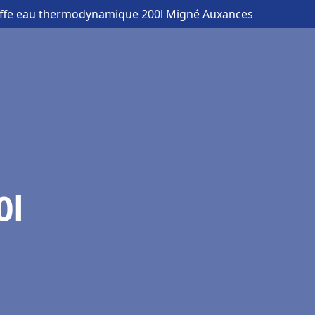
uffe eau thermodynamique 200l Migné Auxances
0l