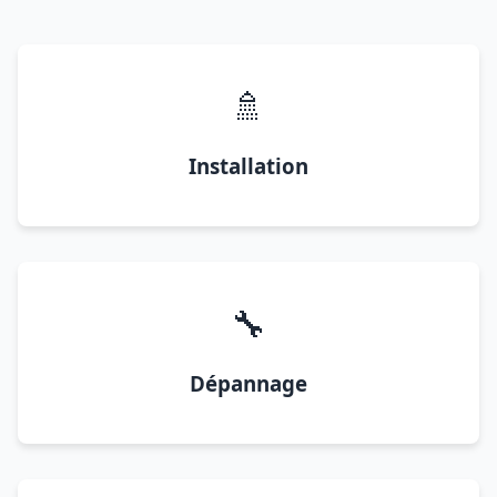
🚿
Installation
🔧
Dépannage