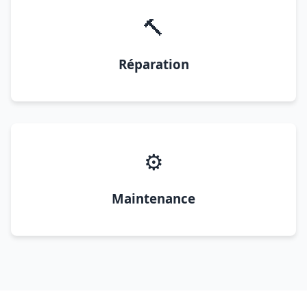
🔨
Réparation
⚙️
Maintenance