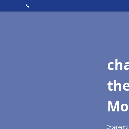
📞
ch
th
Mo
Intervent