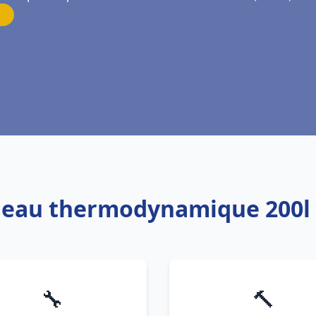
e eau thermodynamique 200
🔧
🔨