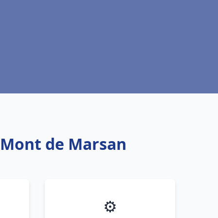
l Mont de Marsan
⚙️