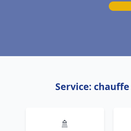
Service: chauff
🚿