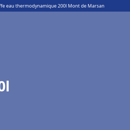
ffe eau thermodynamique 200l Mont de Marsan
0l