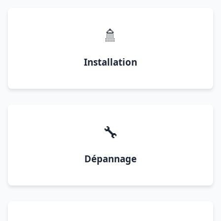
🚿
Installation
🔧
Dépannage