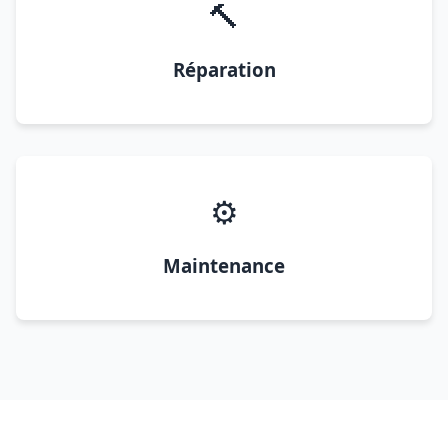
🔨
Réparation
⚙️
Maintenance