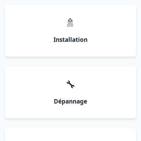
🚿
Installation
🔧
Dépannage