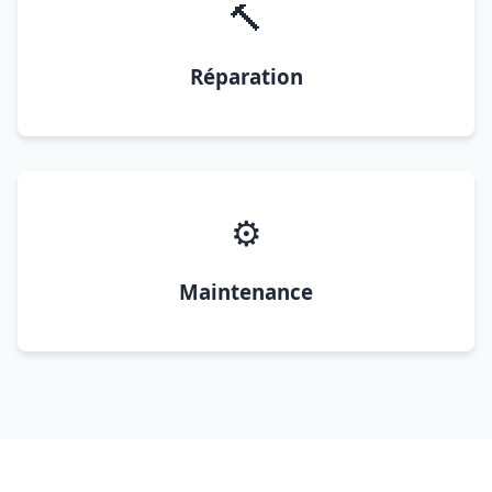
🔨
Réparation
⚙️
Maintenance