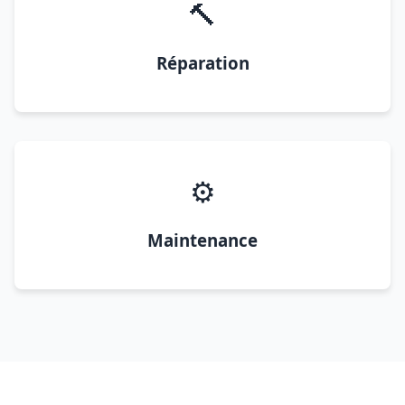
🔨
Réparation
⚙️
Maintenance