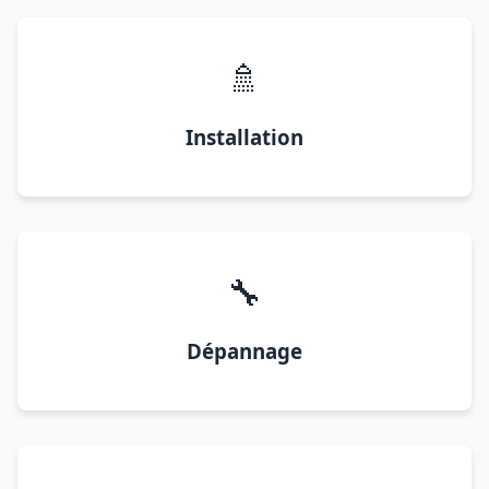
🚿
Installation
🔧
Dépannage