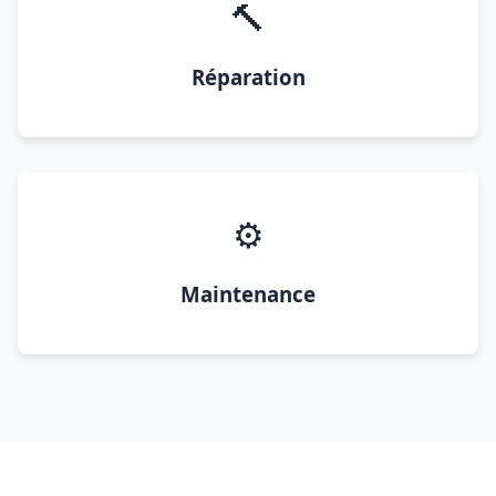
🔨
Réparation
⚙️
Maintenance