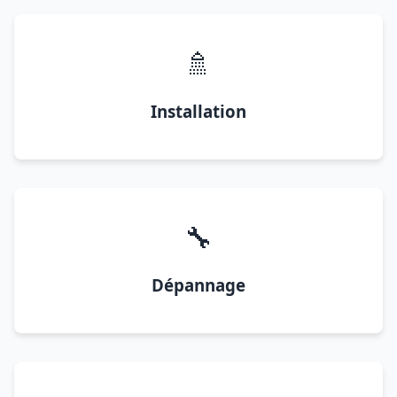
🚿
Installation
🔧
Dépannage