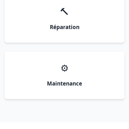
🔨
Réparation
⚙️
Maintenance