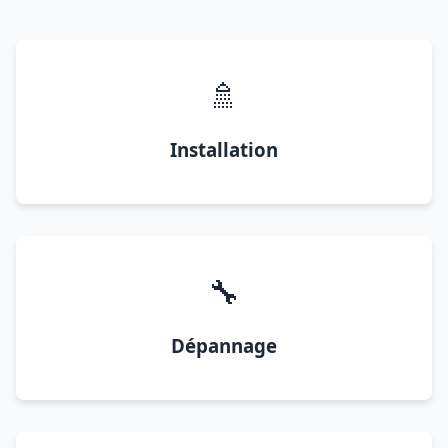
🚿
Installation
🔧
Dépannage