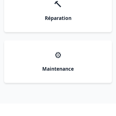
🔨
Réparation
⚙️
Maintenance