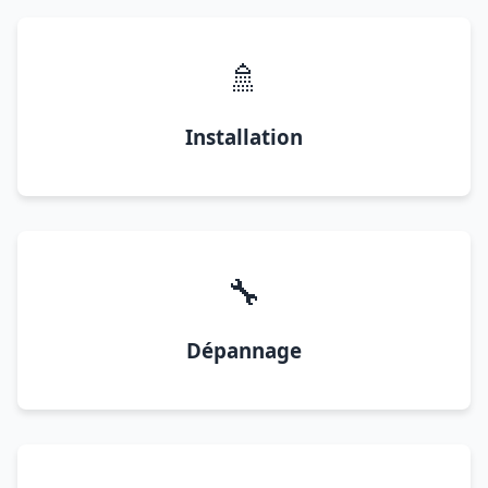
🚿
Installation
🔧
Dépannage