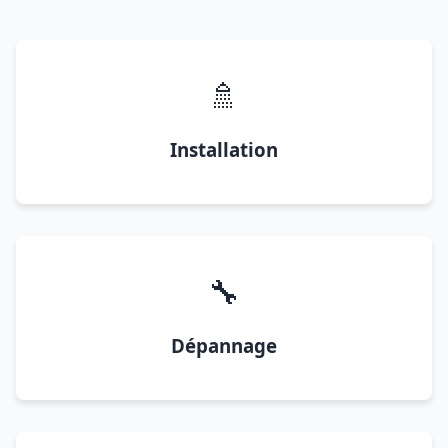
🚿
Installation
🔧
Dépannage