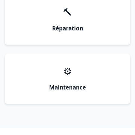
🔨
Réparation
⚙️
Maintenance