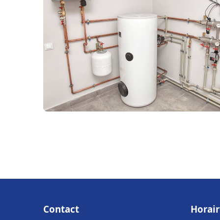
Contact
Horair