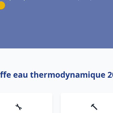
uffe eau thermodynamique 2
🔧
🔨