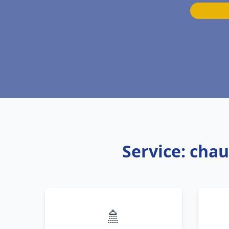
Service: cha
🚿