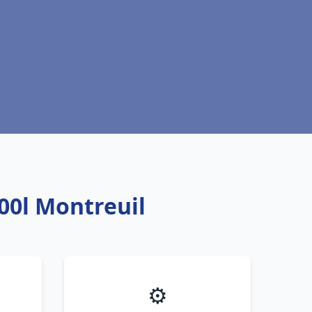
00l Montreuil
⚙️