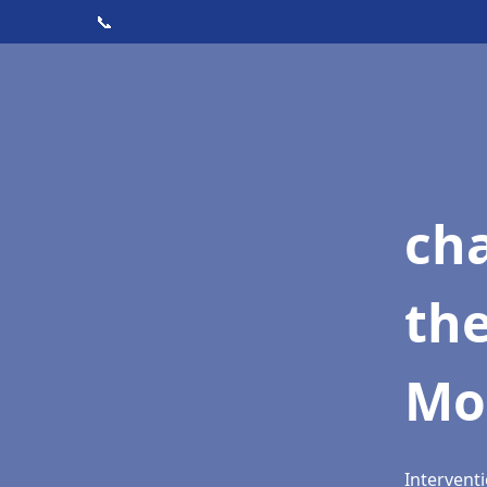
📞
ch
th
Mo
Interventi