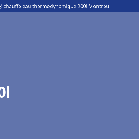
 chauffe eau thermodynamique 200l Montreuil
0l