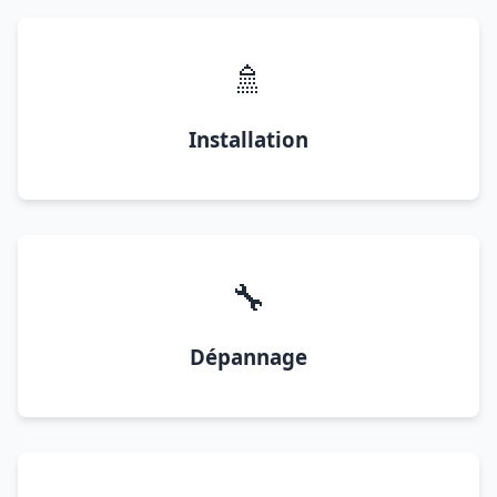
🚿
Installation
🔧
Dépannage