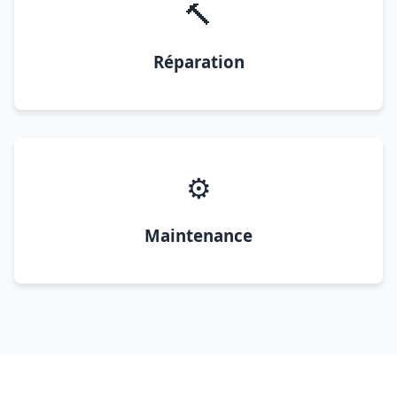
🔨
Réparation
⚙️
Maintenance