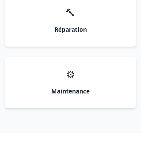
🔨
Réparation
⚙️
Maintenance