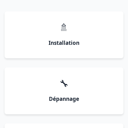
🚿
Installation
🔧
Dépannage