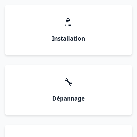
🚿
Installation
🔧
Dépannage