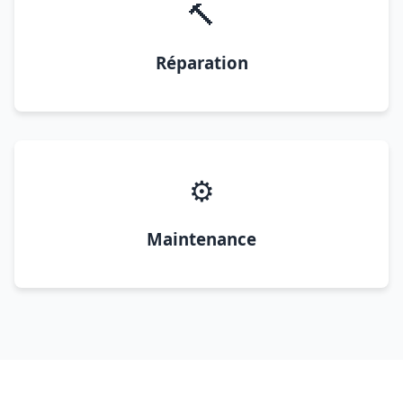
🔨
Réparation
⚙️
Maintenance