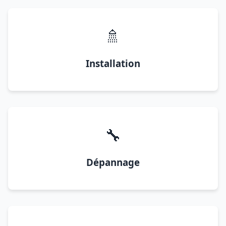
🚿
Installation
🔧
Dépannage