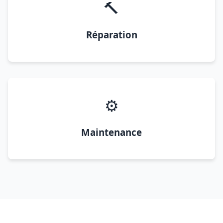
🔨
Réparation
⚙️
Maintenance