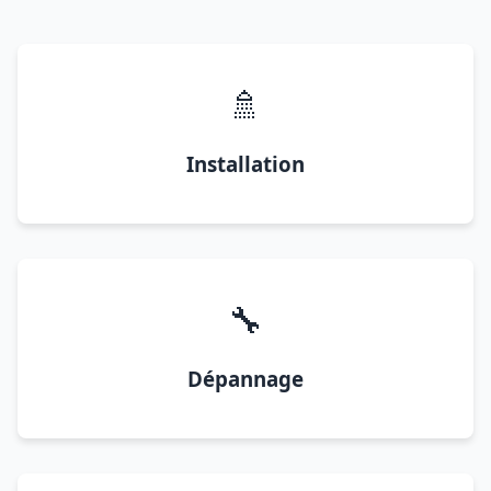
🚿
Installation
🔧
Dépannage