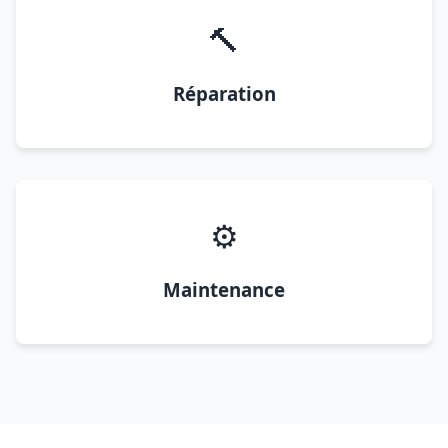
🔨
Réparation
⚙️
Maintenance