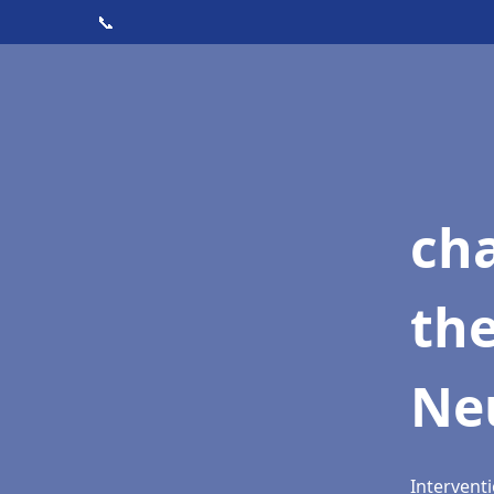
📞
ch
th
Neu
Interventi