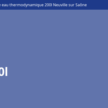
e eau thermodynamique 200l Neuville sur Saône
0l