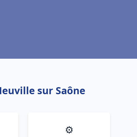
euville sur Saône
⚙️