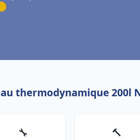
 eau thermodynamique 200l N
🔧
🔨