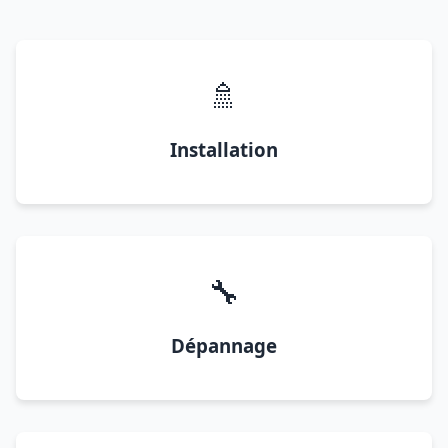
🚿
Installation
🔧
Dépannage