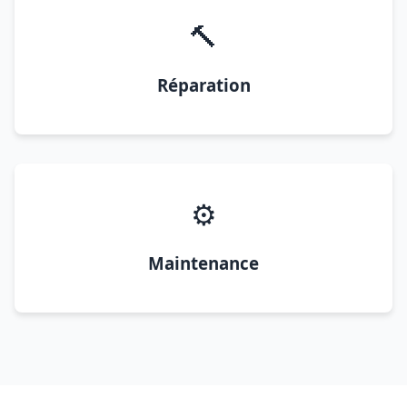
🔨
Réparation
⚙️
Maintenance