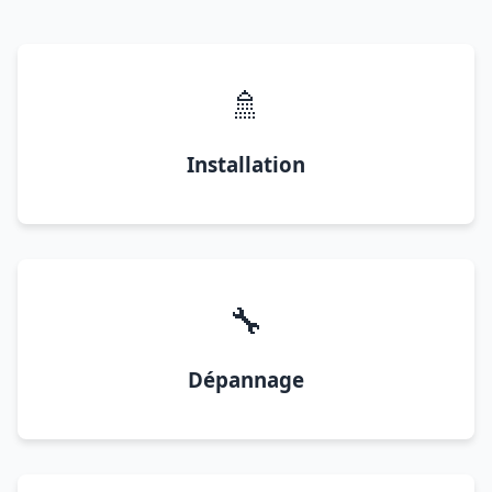
🚿
Installation
🔧
Dépannage