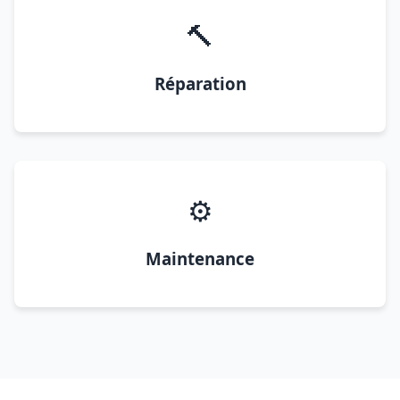
🔨
Réparation
⚙️
Maintenance