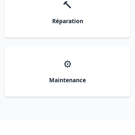
🔨
Réparation
⚙️
Maintenance