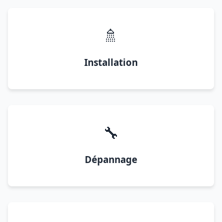
🚿
Installation
🔧
Dépannage