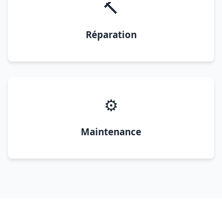
🔨
Réparation
⚙️
Maintenance