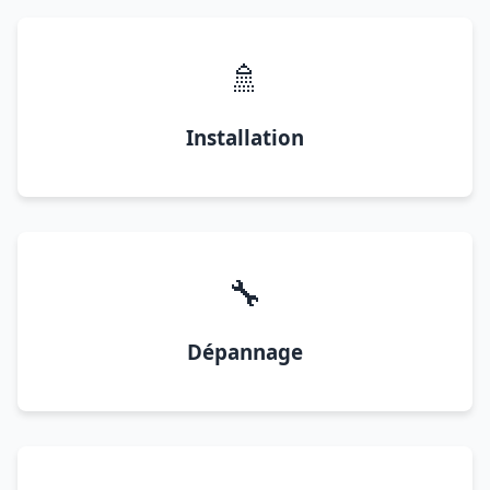
🚿
Installation
🔧
Dépannage