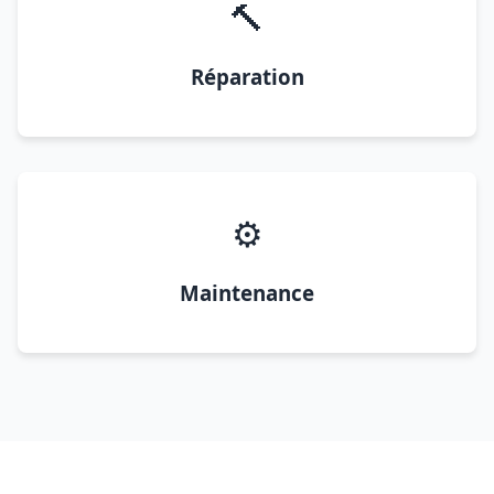
🔨
Réparation
⚙️
Maintenance