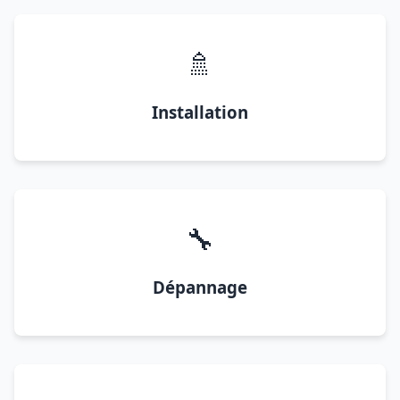
🚿
Installation
🔧
Dépannage