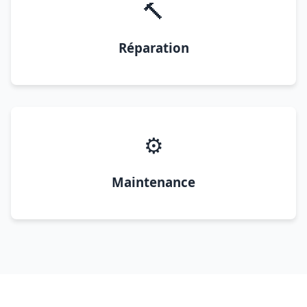
🔨
Réparation
⚙️
Maintenance