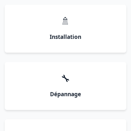
🚿
Installation
🔧
Dépannage