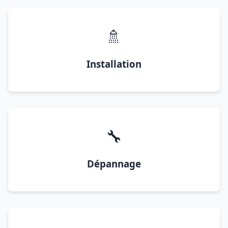
🚿
Installation
🔧
Dépannage