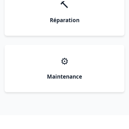
🔨
Réparation
⚙️
Maintenance