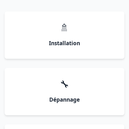
🚿
Installation
🔧
Dépannage