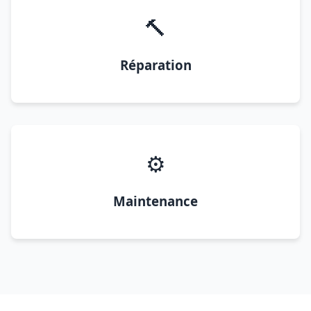
🔨
Réparation
⚙️
Maintenance