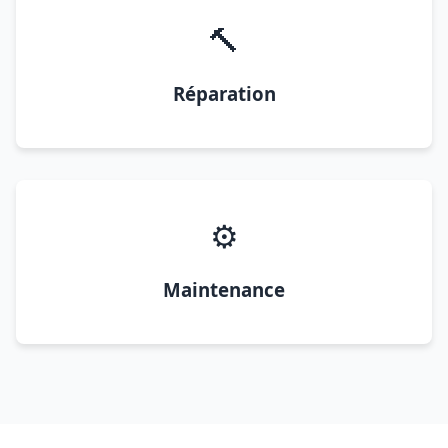
🔨
Réparation
⚙️
Maintenance