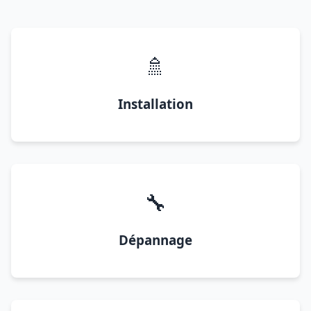
🚿
Installation
🔧
Dépannage