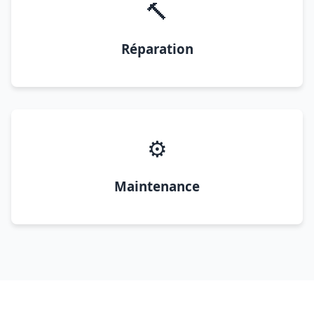
🔨
Réparation
⚙️
Maintenance