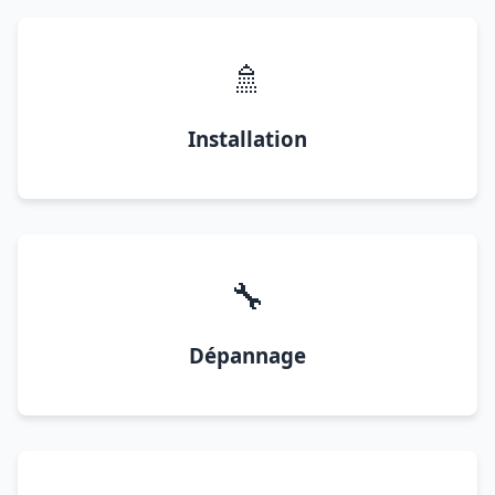
🚿
Installation
🔧
Dépannage