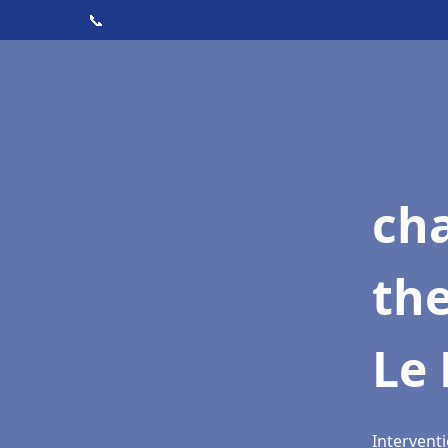
📞
ch
th
Le
Intervent