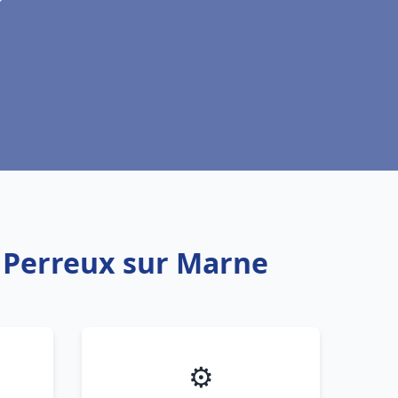
 Perreux sur Marne
⚙️