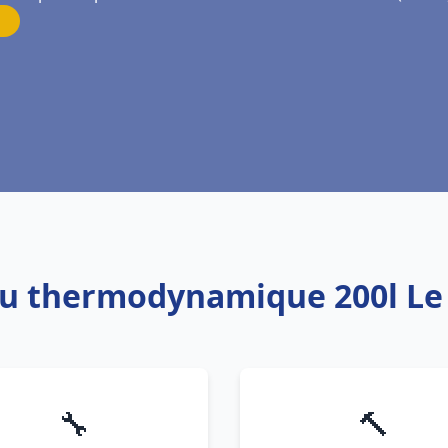
eau thermodynamique 200l Le
🔧
🔨