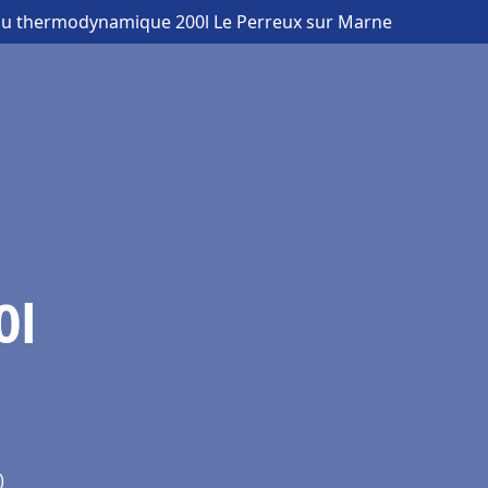
eau thermodynamique 200l Le Perreux sur Marne
0l
)