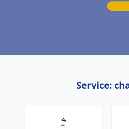
Service: c
🚿