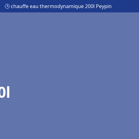
🕒 chauffe eau thermodynamique 200l Peypin
0l