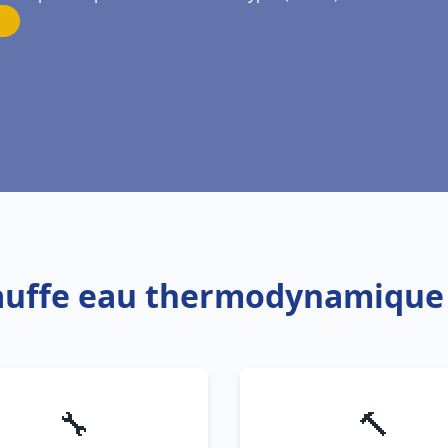
hauffe eau thermodynamique 
🔧
🔨