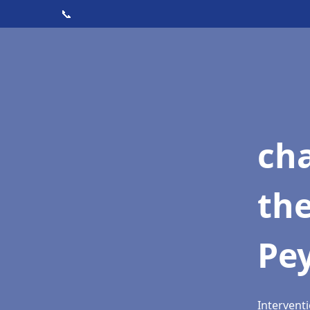
📞
ch
th
Pe
Interventi