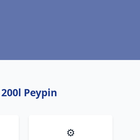
200l Peypin
⚙️