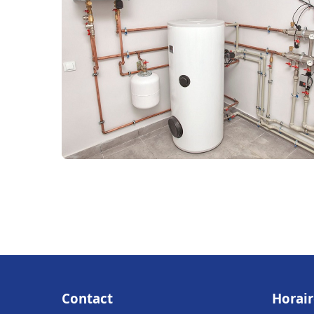
Contact
Horair